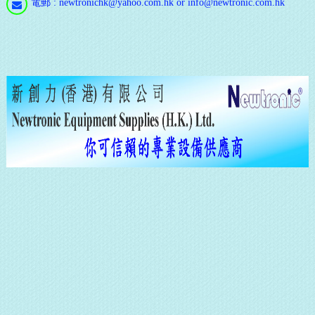
電郵 : newtronichk@yahoo.com.hk or info@newtronic.com.hk
通
訊
立
即
登
記
通
訊，
隨
時
注
意
最
新
消
息