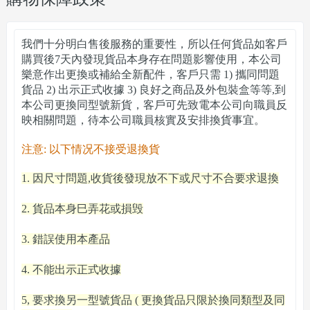
我們十分明白售後服務的重要性
，
所以任何貨品如客戶
購買後7天內發現貨品本身存在問題影響使用
，
本公司
樂意作出更換或補給全新配件
，
客戶只需 1) 攜同問題
貨品 2) 出示正式收據 3) 良好之商品及外包裝盒等等,到
本公司更換同型號新貨
，
客戶可先致電本公司向職員反
映相關問題
，
待本公司職員核實及安排換貨事宜
。
注意: 以下情况不接受退換貨
1. 因尺寸問題,收貨後發現放不下或尺寸不合要求退換
2. 貨品本身巳弄花或損毁
3. 錯誤使用本產品
4. 不能出示正式收據
5, 要求換另一型號貨品 ( 更換貨品只限於換同類型及同