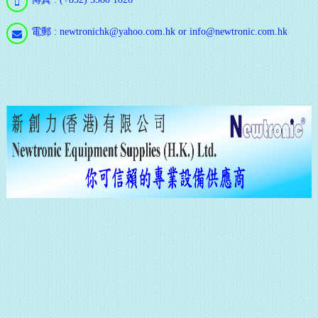
電郵 : newtronichk@yahoo.com.hk or info@newtronic.com.hk
通
訊
立
即
登
記
通
訊，
隨
時
注
意
最
新