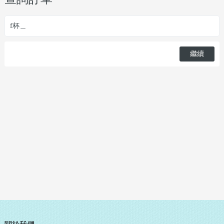
f杯＿
繼續