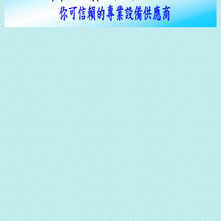
立
即
登
記
通
訊，
隨
時
注
意
最
新
消
息
和
促
銷
活
動。