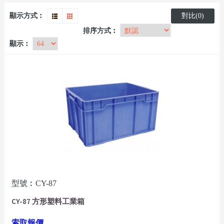
顯示方式︰
對比(0)
排序方式︰
顯示︰
型號︰CY-87
CY-87 方形塑料工業箱
索取報價