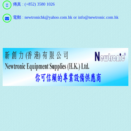
傳真 : (+852) 3580 1026
電郵 : newtronichk@yahoo.com.hk or info@newtronic.com.hk
通
訊
立
即
登
記
通
訊，
隨
時
注
意
最